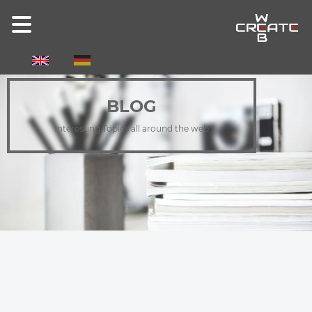
Select your language
BLOG
Interesting Topics all around the web